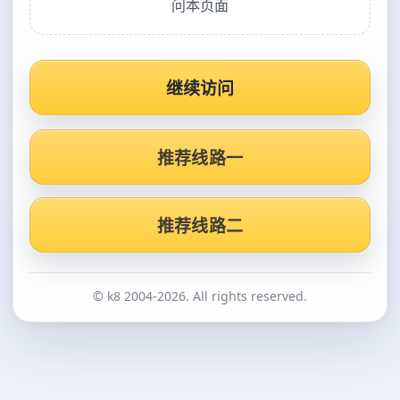
问本页面
继续访问
推荐线路一
推荐线路二
© k8 2004-2026. All rights reserved.